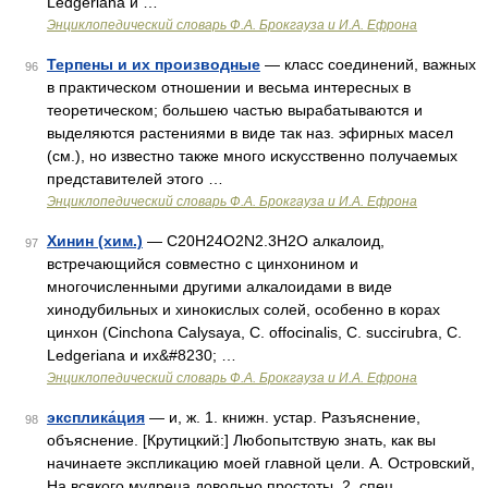
Ledgeriana и …
Энциклопедический словарь Ф.А. Брокгауза и И.А. Ефрона
Терпены и их производные
— класс соединений, важных
96
в практическом отношении и весьма интересных в
теоретическом; большею частью вырабатываются и
выделяются растениями в виде так наз. эфирных масел
(см.), но известно также много искусственно получаемых
представителей этого …
Энциклопедический словарь Ф.А. Брокгауза и И.А. Ефрона
Хинин (хим.)
— С20Н24О2N2.3Н2О алкалоид,
97
встречающийся совместно с цинхонином и
многочисленными другими алкалоидами в виде
хинодубильных и хинокислых солей, особенно в корах
цинхон (Cinchona Calysaya, С. offocinalis, С. succirubra, С.
Ledgeriana и их&#8230; …
Энциклопедический словарь Ф.А. Брокгауза и И.А. Ефрона
эксплика́ция
— и, ж. 1. книжн. устар. Разъяснение,
98
объяснение. [Крутицкий:] Любопытствую знать, как вы
начинаете экспликацию моей главной цели. А. Островский,
На всякого мудреца довольно простоты. 2. спец.