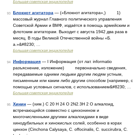
Большая советская энциклопедия
Блокнот агитатора
— («Блокнот агитатора»,) 1)
93
массовый журнал Главного политического управления
Советской Армии и ВМФ, издаётся в помощь армейским и
флотским агитаторам. Выходит с августа 1942 два раза в
месяц. В годы Великой Отечественной войны «Б.
а.»&#8230; …
Большая советская энциклопедия
Информация
— I Информация (от лат. informatio
94
разъяснение, изложение) первоначально сведения,
передаваемые одними людьми другим людям устным,
письменным или каким либо другим способом (например, с
помощью условных сигналов, с использованием&#8230; …
Большая советская энциклопедия
Хинин
— (хим.) С 20 Н 24 О 2N2.3Н 2 О алкалоид,
95
встречающийся совместно с цинхонином и
многочисленными другими алкалоидами в виде
хинодубильных и хинокислых солей, особенно в корах
цинхон (Cinchona Calysaya, С. offоcinalis, С. succirubra, С.